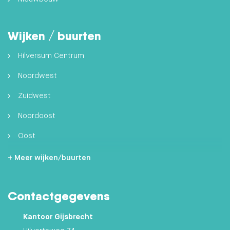
Kantoor Gijsbrecht
Hilvertsweg 74
1214 JJ Hilversum
035 625 20 70
info@vanvulpenroozenburg.nl
Kantoor Seinhorst
Seinstraat 108
1223 DC Hilversum
035 646 22 88
info@vanvulpenroozenburg.nl
Openingstijden:
maandag t/m vrijdag
09:00- 17:30 uur
zaterdag