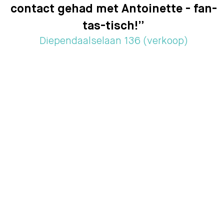
contact gehad met Antoinette - fan-
tas-tisch!”
Diependaalselaan 136 (verkoop)
Van Vulpen & Roozenburg
Home
Aanbod
In de buurt