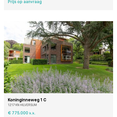
Prijs op aanvraag
Koninginneweg 1 C
1217 KN HILVERSUM
€ 775.000
k.k.