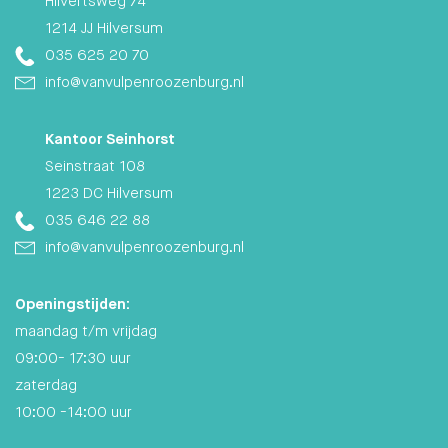
10:00 -14:00 uur
Volg ons
Facebook
Instagram
Van Vulpen & Roozenburg © 2026
Cookies
Privacy
KvK. 65371216
BTW. 856.084.876B01