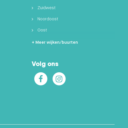
Zuidwest
Noordoost
Oost
Zuidoost
+ Meer wijken/buurten
Hilversumse Meent
Volg ons
Zuid
Facebook
Instagram