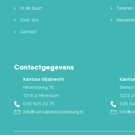
In de buurt
Taxeren
Over ons
Nieuwb
Contact
Contactgegevens
Kantoor Gijsbrecht
Kantoo
Hilvertsweg 74
Seinstr
1214 JJ Hilversum
1223 D
035 625 20 70
035 64
info@vanvulpenroozenburg.nl
info@v