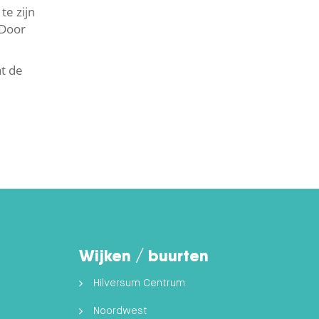
te zijn
 Door
at de
Wijken / buurten
Hilversum Centrum
Noordwest