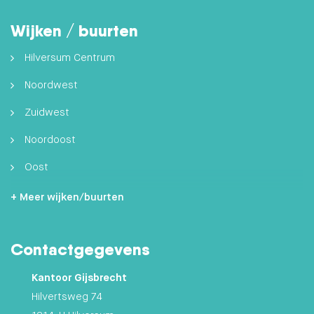
Wijken / buurten
Hilversum Centrum
Noordwest
Zuidwest
Noordoost
Oost
Zuidoost
+ Meer wijken/buurten
Hilversumse Meent
Contactgegevens
Zuid
Kantoor Gijsbrecht
Hilvertsweg 74