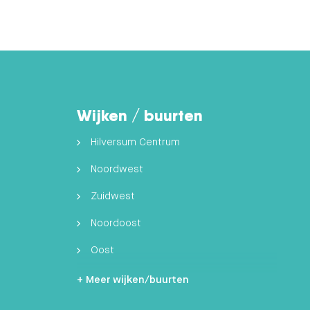
Wijken / buurten
Hilversum Centrum
Noordwest
Zuidwest
Noordoost
Oost
Zuidoost
+ Meer wijken/buurten
Hilversumse Meent