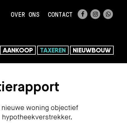
FACEBOOK
INSTAGRA
WHAT
OVER ONS
CONTACT
0356
AANKOOP
TAXEREN
NIEUWBOUW
tierapport
f nieuwe woning objectief
 je hypotheekverstrekker.