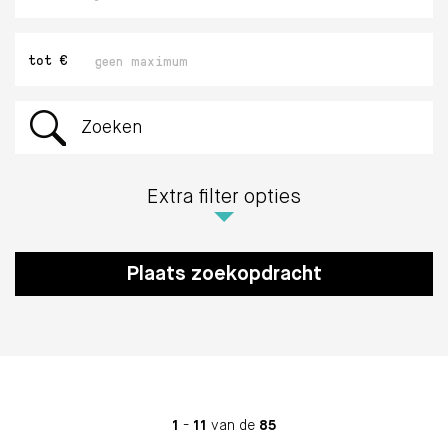
Maximaal
tot €
bedrag
Zoeken
Extra filter opties
Plaats zoekopdracht
1
-
11
van de
85