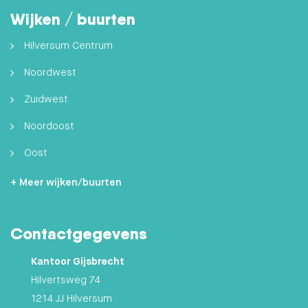
Wijken / buurten
Hilversum Centrum
Noordwest
Zuidwest
Noordoost
Oost
Zuidoost
+ Meer wijken/buurten
Hilversumse Meent
Contactgegevens
Zuid
Kantoor Gijsbrecht
Hilvertsweg 74
1214 JJ Hilversum