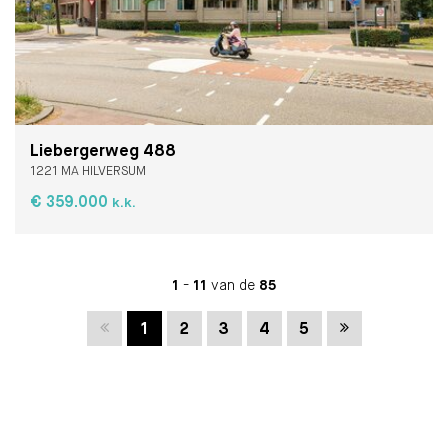
Liebergerweg 488
1221 MA HILVERSUM
€ 359.000
k.k.
1
-
11
van de
85
Vorige
Volgende
1
2
3
4
5