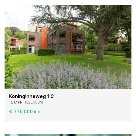
Koninginneweg 1 C
1217 KN HILVERSUM
€ 775.000
k.k.