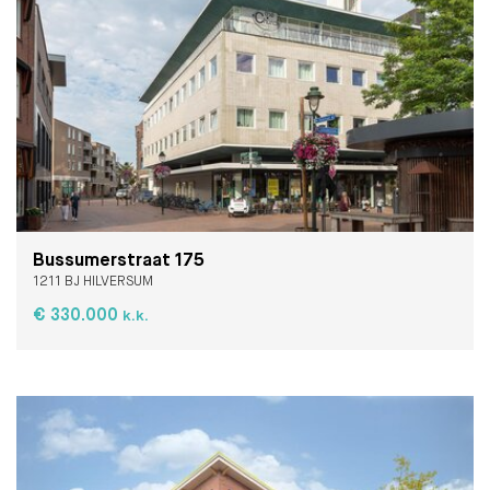
Bussumerstraat 175
1211 BJ HILVERSUM
€ 330.000
k.k.