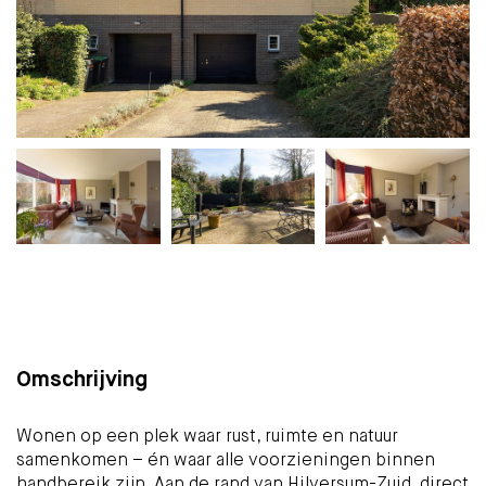
Plattegrond
Foto's
Brochure
Kaart
(38)
Omschrijving
Wonen op een plek waar rust, ruimte en natuur
samenkomen – én waar alle voorzieningen binnen
handbereik zijn. Aan de rand van Hilversum-Zuid, direct