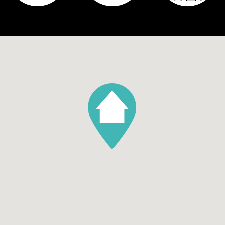
Tuin
Achtertuin, Voortuin, Zijtuin
handbereik.
Hoofdtuin oppervlakte
100
Hoofdtuin positie
Zuidoost
Parking
Garage soort
Inpandig