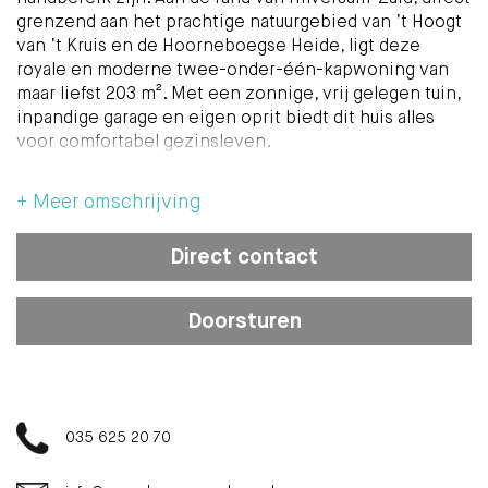
grenzend aan het prachtige natuurgebied van ’t Hoogt
van ’t Kruis en de Hoorneboegse Heide, ligt deze
royale en moderne twee-onder-één-kapwoning van
maar liefst 203 m². Met een zonnige, vrij gelegen tuin,
inpandige garage en eigen oprit biedt dit huis alles
voor comfortabel gezinsleven.
De woning is gebouwd in 1996, uitstekend
+ Meer omschrijving
onderhouden en beschikt over energielabel A. Dat
betekent: zorgeloos, duurzaam en energiezuinig
Direct contact
wonen. Gelegen aan een rustige, kindvriendelijke
doodlopende straat, vormt dit de ideale woonplek voor
gezinnen. Op korte afstand vindt u het gezellige
Doorsturen
winkelgebied van de Gijsbrecht, diverse scholen
(basis-, middelbaar en de Internationale school),
sportfaciliteiten en goede uitvalswegen richting
Amsterdam en Utrecht.
035 625 20 70
Indeling