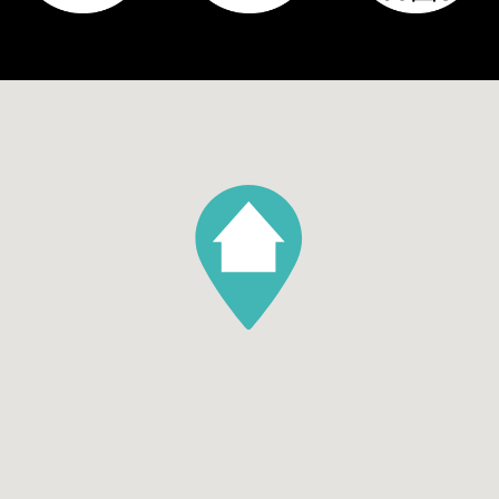
Tuin
Geen tuin
Aantal bergingen
1
Parking
Garage soort
Geen garage