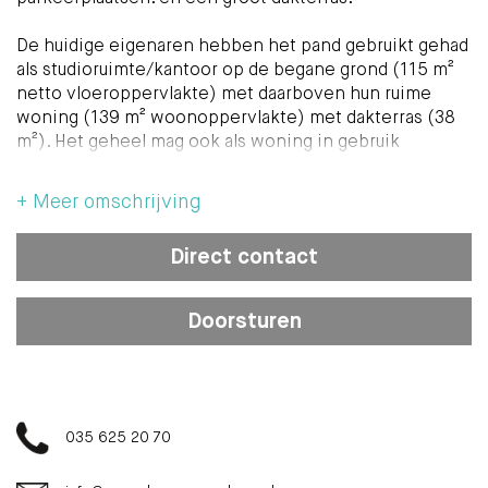
De huidige eigenaren hebben het pand gebruikt gehad
als studioruimte/kantoor op de begane grond (115 m²
netto vloeroppervlakte) met daarboven hun ruime
woning (139 m² woonoppervlakte) met dakterras (38
m²). Het geheel mag ook als woning in gebruik
genomen worden en heeft dan een woonoppervlakte
van 254 m².
+ Meer omschrijving
Indeling
Direct contact
Begane grond
Entree, hal, berging, 2 kantoorruimtes, tussenhal,
Doorsturen
kitchenette, 2 studioruimtes, 2 toiletgroepen,
bergruimte, hal met trap naar:
1e verdieping
Overloop met zeer veel kastruimte, toegang tot ruim
035 625 20 70
dakterras (9,34 x 4,05 m), zeer royale woonkamer
(9,25 x 6,13 m.), vaste trap naar: