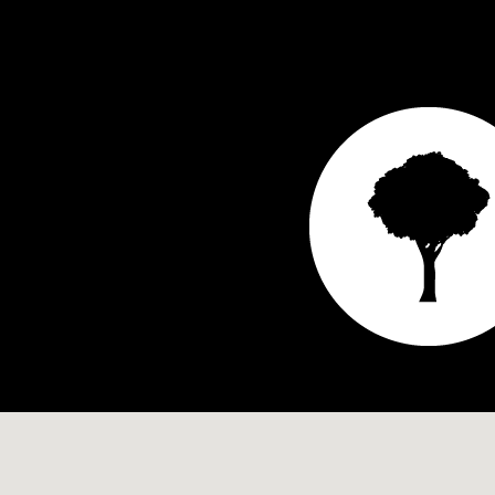
Indeling
Woonoppervlakte
Inhoud
Aantal kamers
Slaapkamers
Etages
Tuin
Tuin
Aantal bergingen
Parking