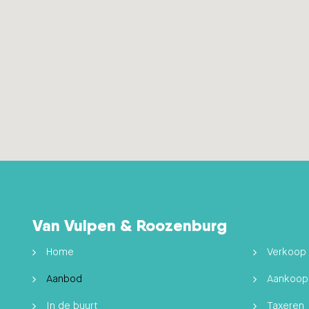
Van Vulpen & Roozenburg
Home
Verkoop
Aanbod
Aankoop
In de buurt
Taxeren