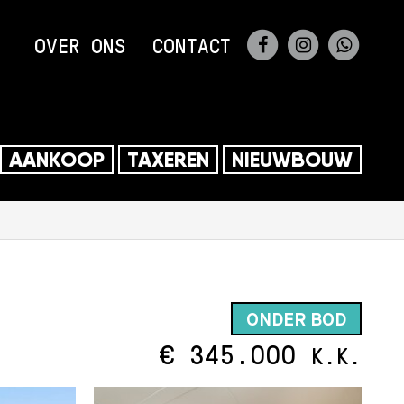
FACEBOOK
INSTAGRA
WHAT
OVER ONS
CONTACT
0356
AANKOOP
TAXEREN
NIEUWBOUW
ONDER BOD
€ 345.000
K.K.