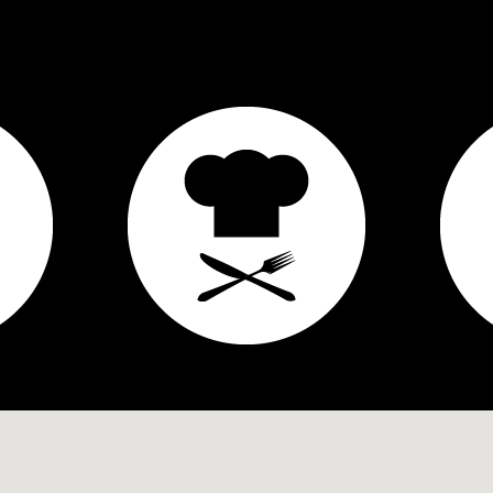
65
202
3
2
1
Geen tuin
1