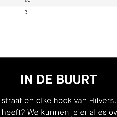
65
3
zorgd appartementencomplex met lift;
Onder bod
lder;
€ 345.000
Kosten koper
in overleg
 Hilversum en het NS-station.
IN DE BUURT
1988
 straat en elke hoek van Hilve
bestaande bouw
 heeft? We kunnen je er alles ov