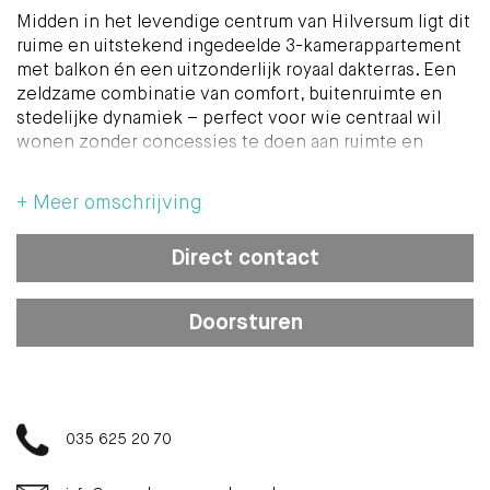
Midden in het levendige centrum van Hilversum ligt dit
ruime en uitstekend ingedeelde 3-kamerappartement
met balkon én een uitzonderlijk royaal dakterras. Een
zeldzame combinatie van comfort, buitenruimte en
stedelijke dynamiek – perfect voor wie centraal wil
wonen zonder concessies te doen aan ruimte en
privacy.
+ Meer omschrijving
Indeling & wooncomfort
Het appartement beschikt over een lichte woonkamer
Direct contact
de open of halfopen keuken sluit naadloos aan op de
leefruimte en biedt volop mogelijkheden voor een
eigentijdse inrichting.
Doorsturen
Met twee goed bemeten slaapkamers is de woning
ideaal voor stellen, kleine gezinnen of thuiswerkers
die behoefte hebben aan een extra werk- of
hobbyruimte. De badkamer is functioneel en verzorgd,
evenals het separate toilet.
035 625 20 70
Buitenruimte – een absolute eyecatcher