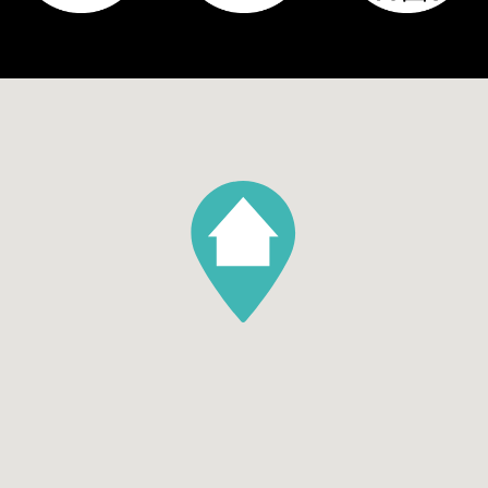
Tuin
Zonneterras
Hoofdtuin
31
Hoofdtuin oppervlakte
31
Parking
Garage soort
Garagebox