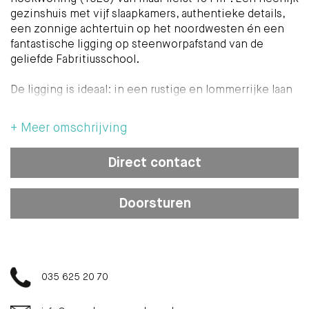
gezinshuis met vijf slaapkamers, authentieke details,
een zonnige achtertuin op het noordwesten én een
fantastische ligging op steenworpafstand van de
geliefde Fabritiusschool.
De ligging is ideaal: in een rustige en lommerrijke laan
nabij basis-, middelbare- en internationale scholen,
natuurgebied de Hoorneboegse Heide,
+ Meer omschrijving
sportvoorzieningen, station Hilversum Sportpark en
het gezellige winkelgebied van de Gijsbrecht van
Direct contact
Amstelstraat. Ook de uitvalswegen richting Amsterdam
en Utrecht zijn uitstekend bereikbaar.
Doorsturen
Indeling:
Begane grond
Entree, vestibule met authentieke wandtegels, hal met
trapopgang, toilet en kelderkast. De sfeervolle L-
035 625 20 70
vormige woonkamer (voormalig en suite) beschikt
over openslaande deuren naar de gezellige en zonnige