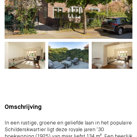
Plattegrond
Foto's
Brochure
Kaart
(34)
Omschrijving
In een rustige, groene en geliefde laan in het populaire
Schilderskwartier ligt deze royale jaren ‘30
hoekwoning (1925) van maar liefst 134 m². Een heerlijk