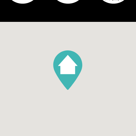
Tuin
Achtertuin, Voortuin
Hoofdtuin oppervlakte
30
Hoofdtuin positie
Zuidwest
Aantal bergingen
1
Parking
Garage soort
Geen garage