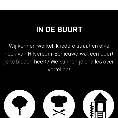
Boven de slaapkamers bevindt zich veel praktische
Aanvaarding
in overleg
bergruimte met opstelling van de cv-ketel.
Bouw vorm
Bijzonderheden:
Bouwjaar
1937
- gelegen tegenover het Corversbos;
IN DE BUURT
- royale gezinswoning met 5 slaapkamers;
Bouwvorm
bestaande bouw
- zonnige achtertuin op het zuidoosten;
- 13 zonnepanelen aanwezig;
Indeling
Wij kennen werkelijk iedere straat en elke
- airconditioning aanwezig (ook geschikt om te
verwarmen).
hoek van Hilversum. Benieuwd wat een buurt
Woonoppervlakte
135
je te bieden heeft? We kunnen je er alles over
Inhoud
499
vertellen!
Aantal kamers
6
Slaapkamers
5
Etages
4
Tuin