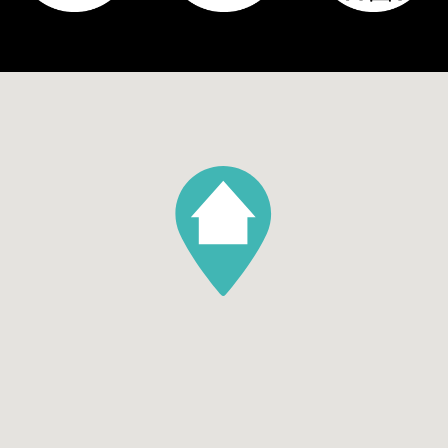
Tuin
Achtertuin, Voortuin
Hoofdtuin oppervlakte
60
Hoofdtuin positie
Zuidoost
Aantal bergingen
1
Parking
Garage soort
Geen garage