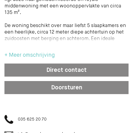
middenwoning met een woonoppervlakte van circa
135 m².
De woning beschikt over maar liefst 5 slaapkamers en
een heerlijke, circa 12 meter diepe achtertuin op het
zuidoosten met berging en achterom. Een ideale
gezinswoning waar ruimte, comfort en duurzaamheid
perfect samenkomen.
+ Meer omschrijving
De ligging is uitstekend: op korte afstand van de
Direct contact
gezellige winkels en horeca van de Gijsbrecht van
Amstelstraat, het centrum van Hilversum en diverse
basis- en middelbare scholen. Ook uitvalswegen
Doorsturen
richting de N201 en A27 zijn snel bereikbaar.
Indeling
Begane grond:
035 625 20 70
Entree, vestibule met originele tegels, hal, kelderkast
en modern toilet met fonteintje.