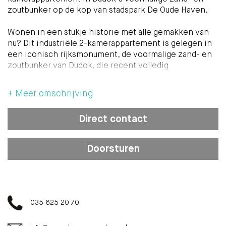
zoutbunker op de kop van stadspark De Oude Haven.
Wonen in een stukje historie met alle gemakken van
nu? Dit industriële 2-kamerappartement is gelegen in
een iconisch rijksmonument, de voormalige zand- en
zoutbunker van Dudok, die recent volledig
gerenoveerd en verduurzaamd is. Het resultaat: 6
appartementen en een kantoor waarbij karakter en
+ Meer omschrijving
klasse, gecombineerd worden met modern
wooncomfort.
Direct contact
Dit appartement is ideaal voor alleengaanden en
stellen die houden van een bijzondere
woonomgeving.
Doorsturen
Dankzij vloerverwarming, WTW-installatie en
energielabel A+ woon je hier niet alleen stijlvol, maar
ook energiezuinig en comfortabel. De woning is
gestoffeerd, voorzien van fraaie wand- en
035 625 20 70
vloerafwerking en compleet met LED-verlichting.