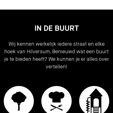
hedendaagse luxe.
Aanvaarding
in overleg
Bouw vorm
IN DE BUURT
Bouwjaar
2025
Bouwvorm
bestaande bouw
Wij kennen werkelijk iedere straat en elke
Indeling
hoek van Hilversum. Benieuwd wat een buurt
je te bieden heeft? We kunnen je er alles over
Woonoppervlakte
72
vertellen!
Inhoud
300
Aantal kamers
2
Etages
3
Tuin
Tuin
Zonneterras