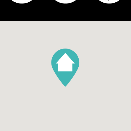
Hoofdtuin oppervlakte
12
Hoofdtuin positie
Noordwest
Parking
Garage soort
Geen garage