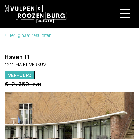
Terug naar resultaten
Haven 11
1211 MA HILVERSUM
VERHUURD
€ 2.350
P/M