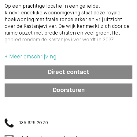
Op een prachtige locatie in een geliefde,
kindvriendelijke woonomgeving staat deze royale
hoekwoning met fraaie ronde erker en vrij uitzicht
over de Kastanjevijver. De wijk kenmerkt zich door de
ruime opzet met brede straten en veel groen. Het
gebied rondom de Kastanjevijver wordt in 2027
opnieuw ingericht. Voor een impressie hiervan kunt u
kijken op de website van de Gemeente Hilversum.
+ Meer omschrijving
https://hilversum.nl/projecten/herinrichten-
Direct contact
straten/herinrichting-kastanjelaan
Een woning die ruimte, sfeer en een uitstekende
Doorsturen
ligging combineert. Hier geniet u dagelijks van rust,
groen en alle voorzieningen binnen handbereik. De
ligging aan de vijver geeft deze woning een unieke
woonbeleving.
035 625 20 70
Want deze ligging is werkelijk ideaal. Aan het einde
van de laan wandelt u zo het natuurgebied van de