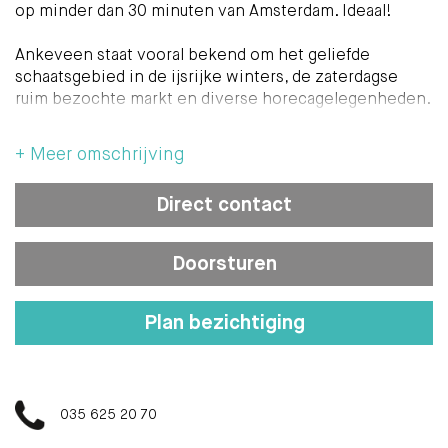
op minder dan 30 minuten van Amsterdam. Ideaal!
Ankeveen staat vooral bekend om het geliefde
schaatsgebied in de ijsrijke winters, de zaterdagse
ruim bezochte markt en diverse horecagelegenheden.
Het dorp Ankeveen beschikt eveneens over een
basisschool en diverse sportverenigingen zoals
+ Meer omschrijving
tennis, petanque, handbal en uiteraard voetbal. Ook
ben je met 10 minuten fietsen op de Spiegelplas!
Direct contact
Kortenhoef, Weesp, Bussum en Hilversum zijn nabij
gelegen, maar ook Amsterdam is makkelijk te bereiken
Doorsturen
(circa 25 minuten), via de provinciale weg N236. Ook
ben je met 10 minuten fietsen op de Spiegelplas!
Plan bezichtiging
Indeling:
Aan de voorzijde is een voortuin met vergroot terras
en de entree van de woning. Entree, hal met toilet,
overloop met trappenhuis en toegang naar de
035 625 20 70
berging/bijkeuken. In deze ruimte is de meterkast, de