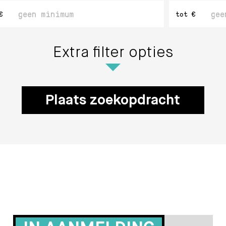
aal
Maximaal
€
tot €
ag
bedrag
Extra filter opties
Plaats zoekopdracht