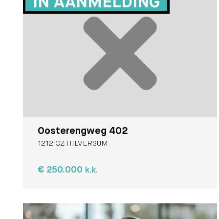
IN AANMELDING
Oosterengweg 402
1212 CZ HILVERSUM
€ 250.000
k.k.