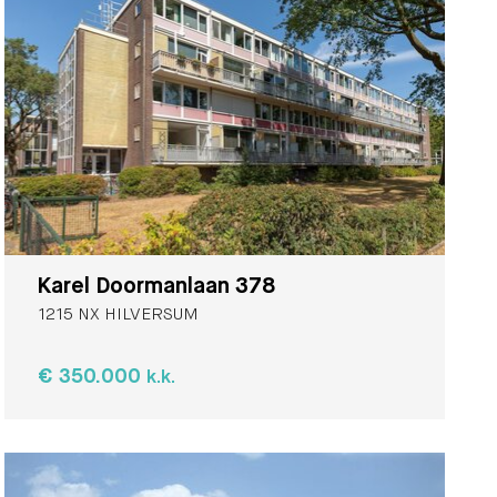
Karel Doormanlaan 378
1215 NX HILVERSUM
€ 350.000
k.k.