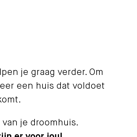
N
lpen je graag verder. Om
eer een huis dat voldoet
komt.
 van je droomhuis.
ijn er voor jou!