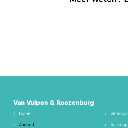
Van Vulpen & Roozenburg
Home
Verkoop
Aanbod
Aankoop