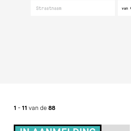
Straatnaam
Minim
van 
bedr
1
-
11
van de
88