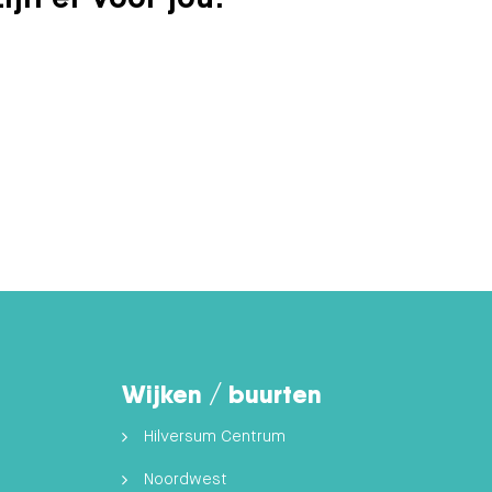
Wijken / buurten
Hilversum Centrum
Noordwest