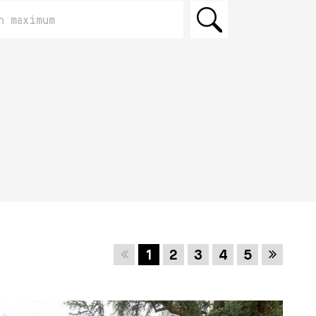
Zoeken
Vorige
Volgen
1
2
3
4
5