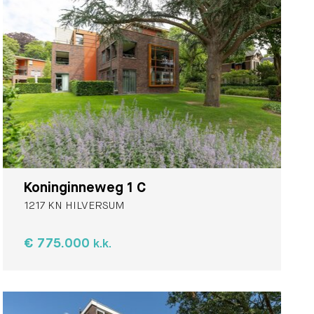
Koninginneweg 1 C
1217 KN HILVERSUM
€ 775.000
k.k.