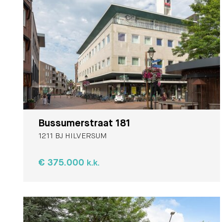
Bussumerstraat 181
1211 BJ HILVERSUM
€ 375.000
k.k.