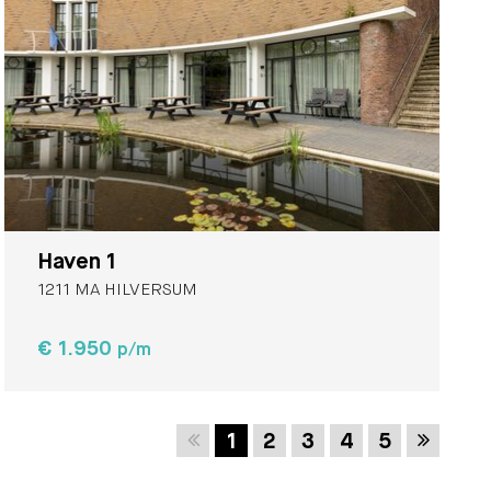
Haven 1
1211 MA HILVERSUM
€ 1.950
p/m
Vorige
Volgen
1
2
3
4
5