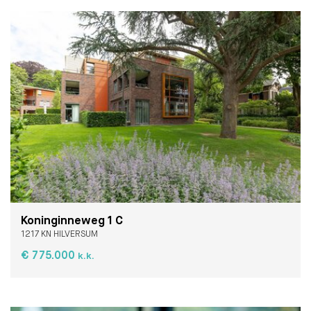
Koninginneweg 1 C
1217 KN HILVERSUM
€ 775.000
k.k.