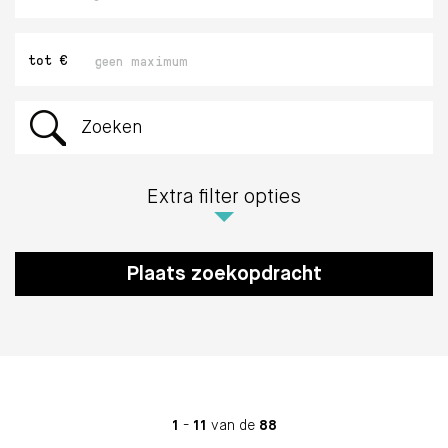
Maximaal
tot €
bedrag
Zoeken
Extra filter opties
Plaats zoekopdracht
1
-
11
van de
88