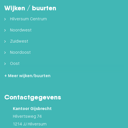
Wijken / buurten
Hilversum Centrum
Noordwest
Zuidwest
Noordoost
Oost
Zuidoost
+ Meer wijken/buurten
Hilversumse Meent
Contactgegevens
Zuid
Kantoor Gijsbrecht
Hilvertsweg 74
1214 JJ Hilversum