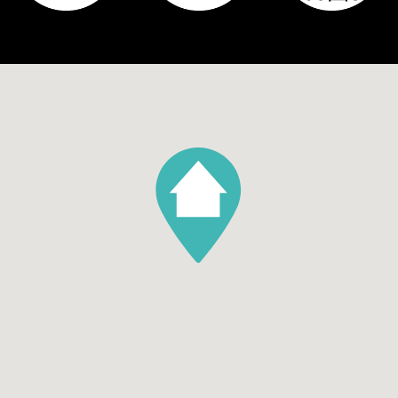
Tuin
Geen tuin
Aantal bergingen
1
Parking
Garage soort
Geen garage