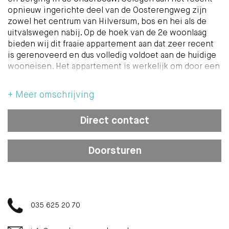
opnieuw ingerichte deel van de Oosterengweg zijn
zowel het centrum van Hilversum, bos en hei als de
uitvalswegen nabij. Op de hoek van de 2e woonlaag
bieden wij dit fraaie appartement aan dat zeer recent
is gerenoveerd en dus volledig voldoet aan de huidige
wooneisen. Het appartement is werkelijk om door een
ringetje te halen. Een kleine greep uit de renovatie:
nieuwe keuken, badkamer, toilet,
+ Meer omschrijving
verwarmingsinstallatie, stucwerk, vloeren en nog veel
meer!
Direct contact
Indeling: entree/hal, ruime woon-/eetkamer met extra
daglichttoetreding door de zijramen, vaste kast en deur
Doorsturen
naar ondiep balkon aan de voorzijde. Dichte moderne
keuken in L-opstelling voorzien van vaste kast met
c.v.-ketel (Nefit 2024), inbouw vaatwasser, inductie
kookplaat, oven en koelkast. Tevens biedt de keuken
de ruimte voor het opstellen van was- en
035 625 20 70
droogapparatuur. Vanuit de keuken toegang tot de
badkamer met inloopdouche, handdoekradiator,