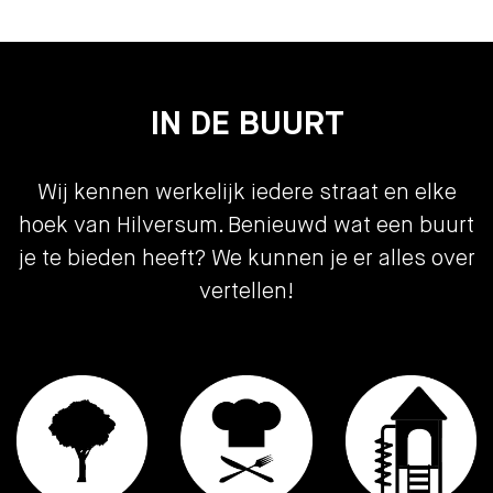
Aanvaarding
in overleg
Bouw vorm
IN DE BUURT
Bouwjaar
1958
Bouwvorm
bestaande bouw
Wij kennen werkelijk iedere straat en elke
Indeling
hoek van Hilversum. Benieuwd wat een buurt
je te bieden heeft? We kunnen je er alles over
Woonoppervlakte
67
vertellen!
Inhoud
230
Aantal kamers
3
Slaapkamers
2
Etages
1
Tuin