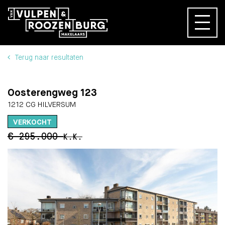
Terug naar resultaten
Oosterengweg 123
1212 CG HILVERSUM
VERKOCHT
€ 295.000
K.K.