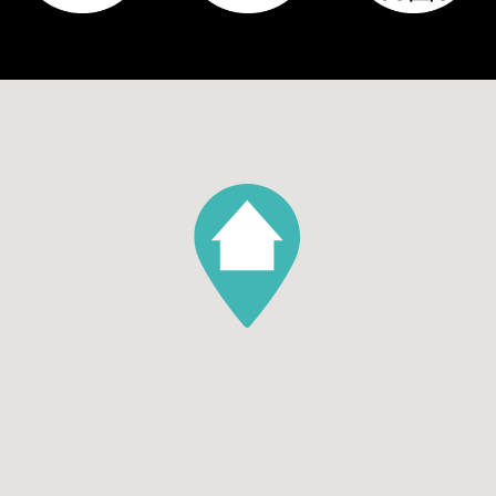
Tuin
Achtertuin, Voortuin
Hoofdtuin oppervlakte
84
Hoofdtuin positie
Zuidwest
Aantal bergingen
1
Parking
Garage soort
Geen garage