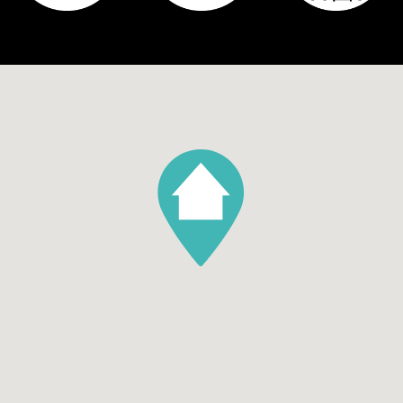
Tuin
Achtertuin, Voortuin, Zijtuin
Hoofdtuin oppervlakte
56
Hoofdtuin positie
West
Aantal bergingen
1
Parking
Garage soort
Geen garage