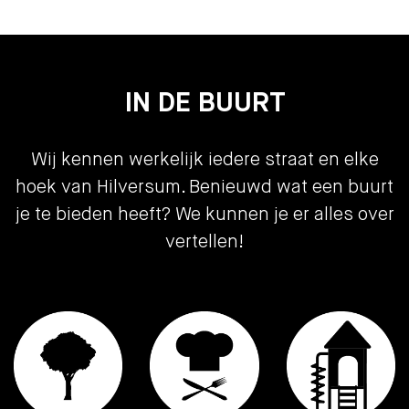
- C.v.-ketel Intergas bouwjaar 2022;
Aanvaarding
in overleg
- Volop stijlkenmerken, o.a. glas-in-lood en
paneeldeuren;
Bouw vorm
- Beschermd stads- / dorpsgezicht;
Bouwjaar
1934
- Energielabel C.
IN DE BUURT
Bouwvorm
bestaande bouw
Indeling
Wij kennen werkelijk iedere straat en elke
hoek van Hilversum. Benieuwd wat een buurt
Woonoppervlakte
104
je te bieden heeft? We kunnen je er alles over
Inhoud
380
vertellen!
Aantal kamers
5
Slaapkamers
3
Etages
3
Tuin