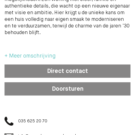
authentieke details, die wacht op een nieuwe eigenaar
met visie en ambitie. Hier krijgt u de unieke kans om
een huis volledig naar eigen smaak te moderniseren
en te verduurzamen, terwijl de charme van de jaren ’30
behouden blijft.
De woning dient volledig gerenoveerd te worden,
maar biedt juist daardoor enorm veel potentie. Denk
+ Meer omschrijving
aan het creëren van een eigentijdse leefkeuken, het
samenvoegen van de woon- en eetkamer tot één
Direct contact
royale leefruimte en het realiseren van extra
slaapkamers of een tweede badkamer op zolder. Door
te investeren in isolatie, duurzame installaties en
Doorsturen
modern wooncomfort maakt u van deze woning een
toekomstbestendig familiehuis op een toplocatie.
De ligging in Hilversum-Zuid is bijzonder aantrekkelijk:
rustig wonen met alle dagelijkse voorzieningen,
035 625 20 70
scholen, sportfaciliteiten, natuurgebieden en
uitvalswegen binnen handbereik.