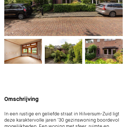
Plattegrond
Foto's
Brochure
Kaart
(29)
Omschrijving
In een rustige en geliefde straat in Hilversum-Zuid ligt
deze karaktervolle jaren ’30 gezinswoning boordevol
mogelijkheden. Een woning met sfeer, ruimte en