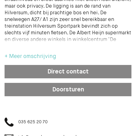
maar ook privacy. De ligging is aan de rand van
Hilversum, dicht bij prachtige bos en hei. De
snelwegen A27/ A1 zijn zeer snel bereikbaar en
treinstation Hilversum Sportpark bevindt zich op
slechts vijf minuten fietsen. De Albert Heijn supermarkt
en diverse andere winkels in winkelcentrum ‘De
Riebeeckgalerij’ zijn op loopafstand.
+ Meer omschrijving
Indeling
Centrale entree met video-intercom, hal, toilet, royale
Direct contact
slaapkamer, woonkamer met zit- en eetgedeelte en
twee inbouwkasten, tweede slaapkamer (het is
eventueel eenvoudig om deze slaapkamer bij de
Doorsturen
woonkamer te betrekken), nette keuken voorzien van
vloerverwarming met veel werk- en opbergruimte,
inbouwapparatuur (gasfornuis, oven, magnetron,
vaatwasmachine, koelkast en vriezer), aansluiting voor
de wasmachine, toegang tot de badkamer (wastafel en
035 625 20 70
douche) en de mooi aangelegde achtertuin, die ook via
een achterom te bereiken is.