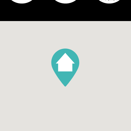
Tuin
Achtertuin, Voortuin
Hoofdtuin oppervlakte
52
Hoofdtuin positie
Noordwest
Aantal bergingen
1
Parking
Garage soort
Geen garage