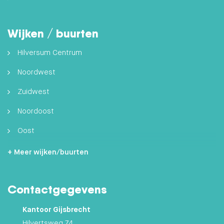
Wijken / buurten
Hilversum Centrum
Noordwest
Zuidwest
Noordoost
Oost
Zuidoost
+ Meer wijken/buurten
Hilversumse Meent
Contactgegevens
Zuid
Kantoor Gijsbrecht
Hilvertsweg 74