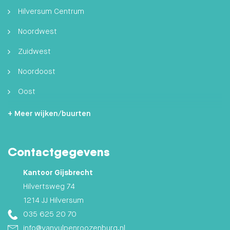
Hilversum Centrum
Noordwest
Zuidwest
Noordoost
Oost
Zuidoost
+ Meer wijken/buurten
Hilversumse Meent
Contactgegevens
Zuid
Kantoor Gijsbrecht
Hilvertsweg 74
1214 JJ Hilversum
035 625 20 70
info@vanvulpenroozenburg.nl