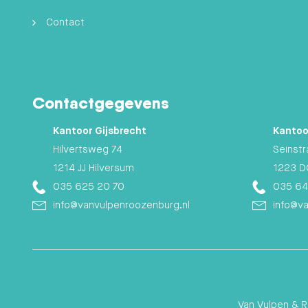
Contact
Contactgegevens
Kantoor Gijsbrecht
Kantoo
Hilvertsweg 74
Seinstr
1214 JJ Hilversum
1223 D
035 625 20 70
035 64
info@vanvulpenroozenburg.nl
info@v
Van Vulpen & 