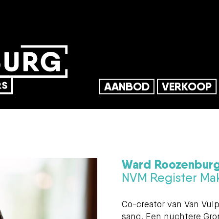
AANBOD
VERKOOP
Ward Roozenbur
NVM Register Mak
Co-creator van Van Vul
sang. Een nuchtere Gro