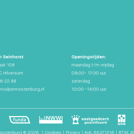
r Seinhorst
Openingstijden:
aat 108
maandag t/m vrijdag
C Hilversum
09:00- 17:30 uur
6 22 88
zaterdag
anvulpenroozenburg.nl
10:00 -14:00 uur
Roozenburg © 2026
|
Cookies
|
Privacy
|
KvK. 65371216
|
BTW. 8