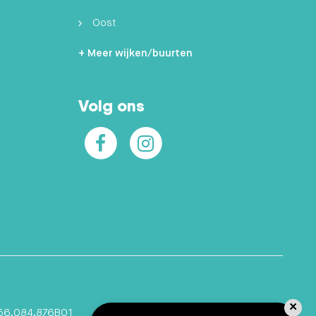
Oost
Zuidoost
+ Meer wijken/buurten
Hilversumse Meent
Volg ons
Zuid
Facebook
Instagram
×
Ontvang
56.084.876B01