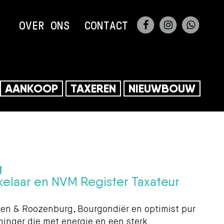
FACEBOOK
INSTAGRA
WHAT
OVER ONS
CONTACT
0356
AANKOOP
TAXEREN
NIEUWBOUW
g
elaar en NVM Register Taxateur
pen & Roozenburg, Bourgondiër en optimist pur
ninger die met energie en een sterk