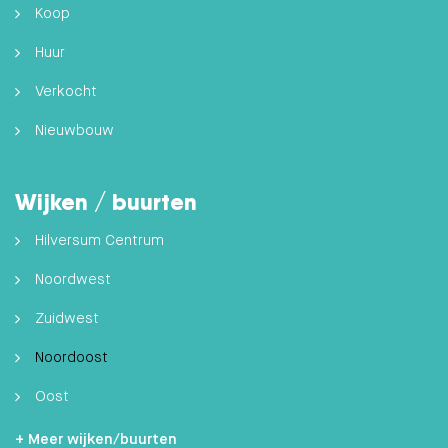
Koop
Huur
Verkocht
Nieuwbouw
Wijken / buurten
Hilversum Centrum
Noordwest
Zuidwest
Noordoost
Oost
Zuidoost
+ Meer wijken/buurten