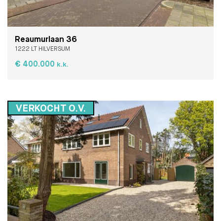
Reaumurlaan 36
1222 LT HILVERSUM
€ 400.000
k.k.
VERKOCHT O.V.