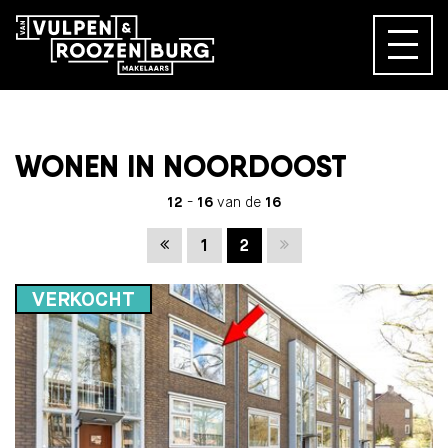
WONEN IN NOORDOOST
12
-
16
van de
16
Vorige
Volgende
1
2
VERKOCHT