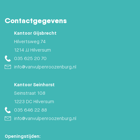
Hilversumse Meent
Contactgegevens
Zuid
Kantoor Gijsbrecht
Hilvertsweg 74
1214 JJ Hilversum
035 625 20 70
info@vanvulpenroozenburg.nl
Kantoor Seinhorst
Seinstraat 108
1223 DC Hilversum
035 646 22 88
info@vanvulpenroozenburg.nl
Openingstijden: