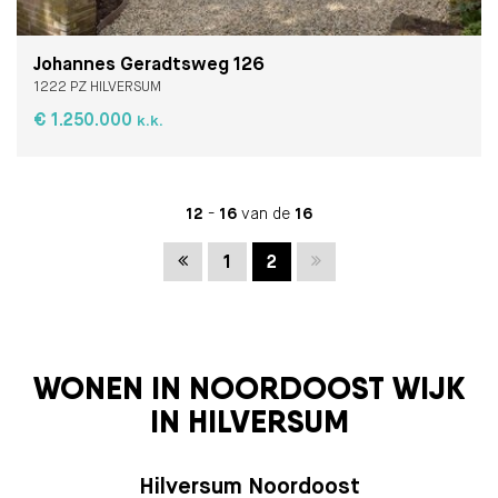
Johannes Geradtsweg 126
1222 PZ HILVERSUM
€ 1.250.000
k.k.
12
-
16
van de
16
Vorige
Volgende
1
2
WONEN IN NOORDOOST WIJK
IN HILVERSUM
Hilversum Noordoost