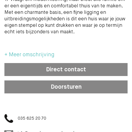
er een eigentijds en comfortabel thuis van te maken.
Met een charmante basis, een fijne ligging en
uitbreidingsmogelijkheden is dit een huis waar je jouw
eigen stempel op kunt drukken en waar je op termijn
echt iets bijzonders van maakt.
LOCATIE
De woning ligt in een sfeervol en rustig straatje met
+ Meer omschrijving
een prettige, bijna dorpse uitstraling. Tegelijkertijd
woon je hier op korte afstand van het centrum. Binnen
Direct contact
enkele minuten sta je tussen de winkels, horeca en
andere voorzieningen. Die combinatie maakt deze
plek extra aantrekkelijk. De straat kenmerkt zich door
Doorsturen
vergelijkbare karakteristieke woningen, waarbij
meerdere buren al hebben laten zien wat er mogelijk
is, zoals het realiseren van een dakopbouw.
INDELING
035 625 20 70
Begane grond:
Via de voortuin bereik je de entree van de woning. De