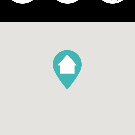
Tuin
Voortuin, Patio atrium
Aantal bergingen
1
Parking
Garage soort
Geen garage