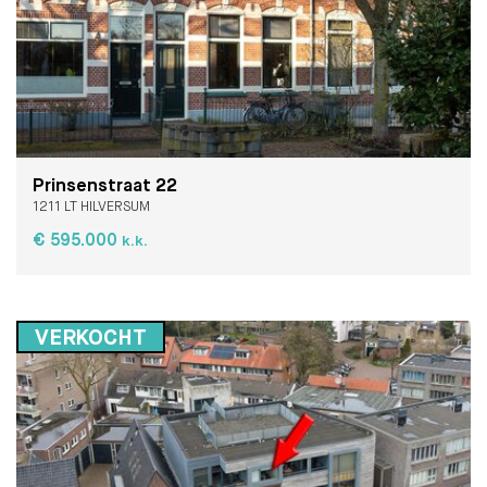
Prinsenstraat 22
1211 LT HILVERSUM
€ 595.000
k.k.
VERKOCHT