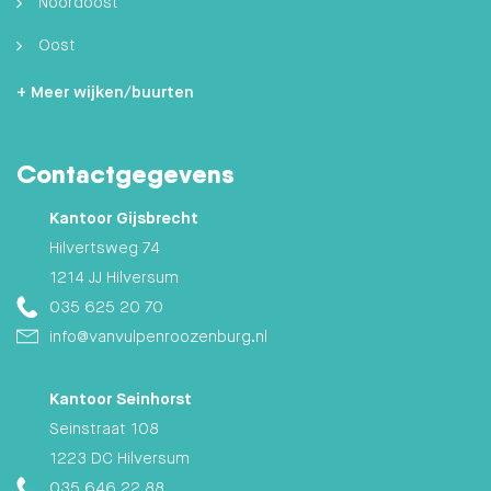
Noordoost
Oost
Zuidoost
+ Meer wijken/buurten
Hilversumse Meent
Contactgegevens
Zuid
Kantoor Gijsbrecht
Hilvertsweg 74
1214 JJ Hilversum
035 625 20 70
info@vanvulpenroozenburg.nl
Kantoor Seinhorst
Seinstraat 108
1223 DC Hilversum
035 646 22 88