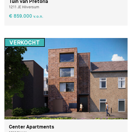
Tuin van Pretoria
1211 JE Hilversum
€ 859.000
v.o.n.
tot € 895.000
v.o.n.
VERKOCHT
Center Apartments