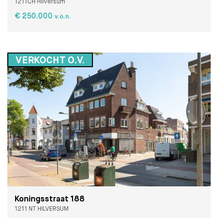
1211CH Hilversum
€ 250.000
v.o.n.
VERKOCHT O.V.
Koningsstraat 188
1211 NT HILVERSUM