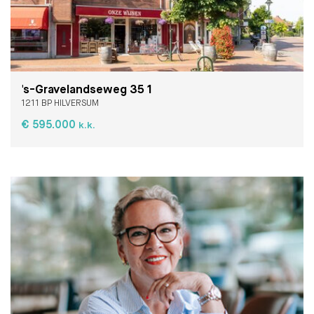
's-Gravelandseweg 35 1
1211 BP HILVERSUM
€ 595.000
k.k.