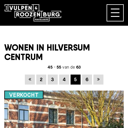
WONEN IN HILVERSUM
CENTRUM
45
-
55
van de
63
Vorige
Volgende
2
3
4
5
6
VERKOCHT