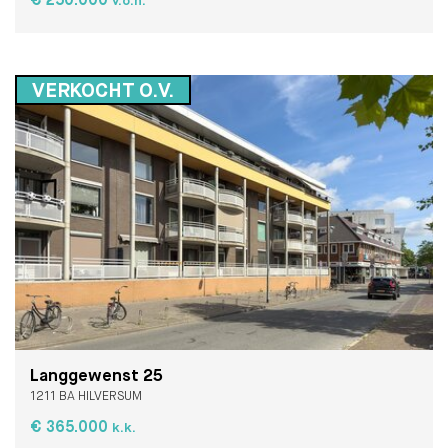
€ 250.000
v.o.n.
VERKOCHT O.V.
Langgewenst 25
1211 BA HILVERSUM
€ 365.000
k.k.