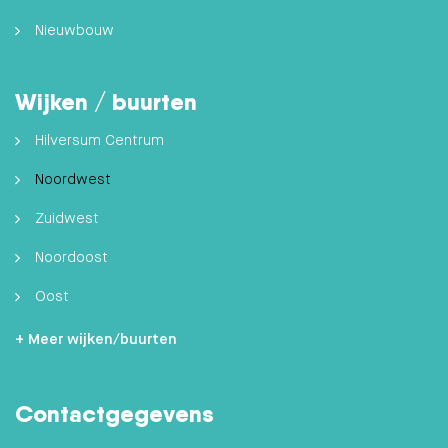
Nieuwbouw
Wijken / buurten
Hilversum Centrum
Noordwest
Zuidwest
Noordoost
Oost
Zuidoost
+ Meer wijken/buurten
Hilversumse Meent
Contactgegevens
Zuid