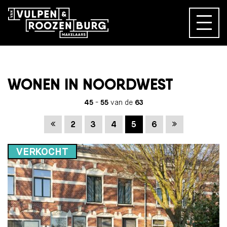
WONEN IN NOORDWEST
45
-
55
van de
63
Vorige
Volgende
2
3
4
5
6
VERKOCHT