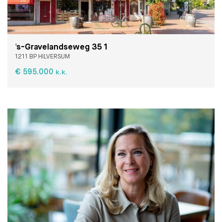
's-Gravelandseweg 35 1
1211 BP HILVERSUM
€ 595.000
k.k.