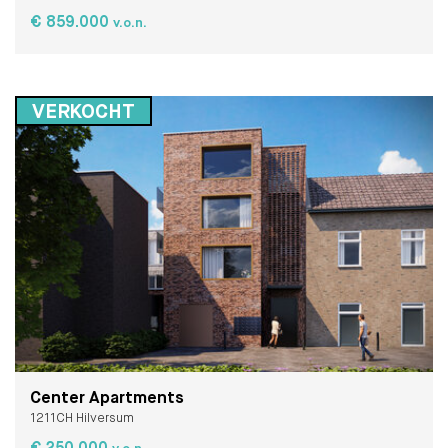
€ 859.000
v.o.n.
tot € 895.000
v.o.n.
VERKOCHT
Center Apartments
1211CH Hilversum