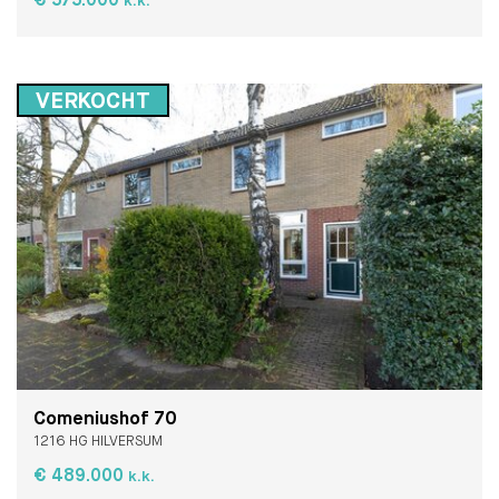
€ 575.000
k.k.
VERKOCHT
Comeniushof 70
1216 HG HILVERSUM
€ 489.000
k.k.