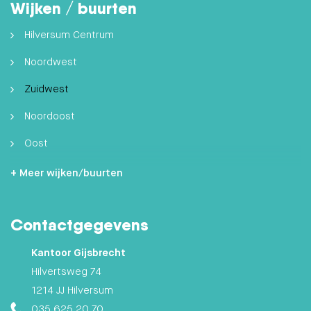
Wijken / buurten
Hilversum Centrum
Noordwest
Zuidwest
Noordoost
Oost
Zuidoost
+ Meer wijken/buurten
Hilversumse Meent
Contactgegevens
Zuid
Kantoor Gijsbrecht
Hilvertsweg 74
1214 JJ Hilversum
035 625 20 70