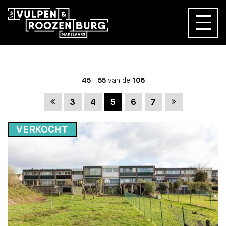
45
-
55
van de
106
Vorige
Volgende
3
4
5
6
7
VERKOCHT