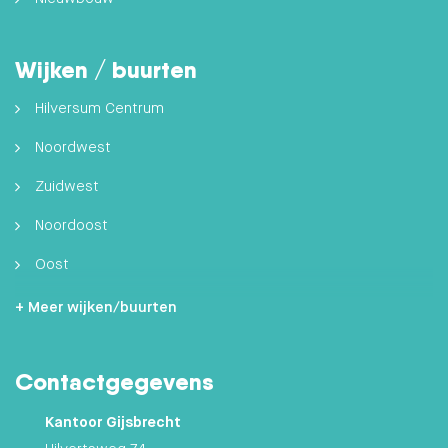
Wijken / buurten
Hilversum Centrum
Noordwest
Zuidwest
Noordoost
Oost
Zuidoost
+ Meer wijken/buurten
Hilversumse Meent
Contactgegevens
Zuid
Kantoor Gijsbrecht