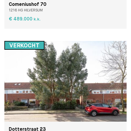
Comeniushof 70
1216 HG HILVERSUM
€ 489.000
k.k.
VERKOCHT
Dotterstraat 23