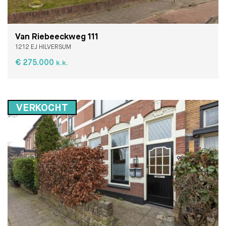
Van Riebeeckweg 111
1212 EJ HILVERSUM
€ 275.000
k.k.
VERKOCHT