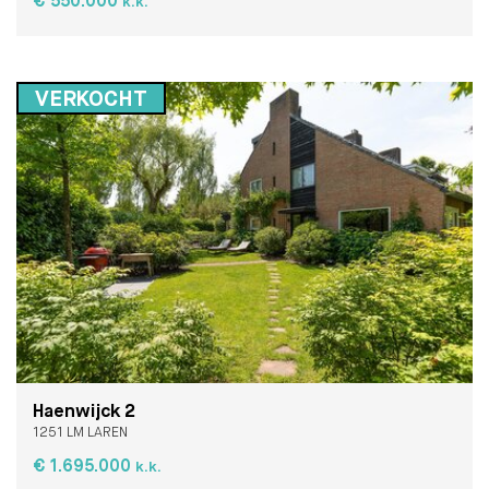
€ 550.000
k.k.
VERKOCHT
Haenwijck 2
1251 LM LAREN
€ 1.695.000
k.k.