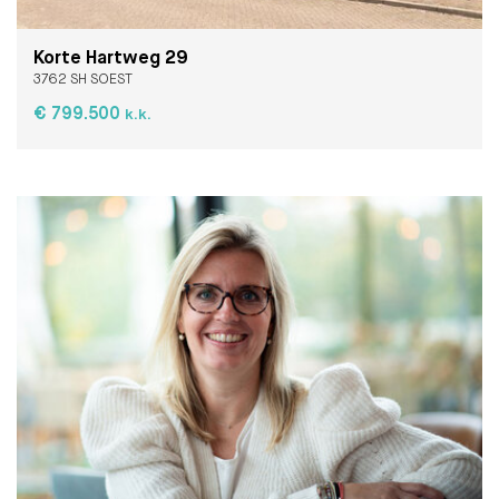
Korte Hartweg 29
3762 SH SOEST
€ 799.500
k.k.