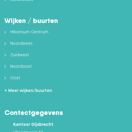
Wijken / buurten
Hilversum Centrum
Noordwest
Zuidwest
Noordoost
Oost
Zuidoost
+ Meer wijken/buurten
Hilversumse Meent
Contactgegevens
Zuid
Kantoor Gijsbrecht