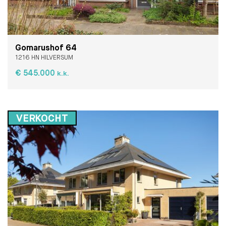
Gomarushof 64
1216 HN HILVERSUM
€ 545.000
k.k.
VERKOCHT