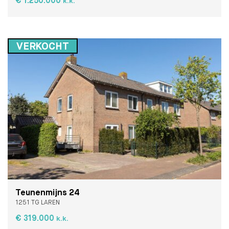
€ 1.250.000
k.k.
VERKOCHT
Teunenmijns 24
1251 TG LAREN
€ 319.000
k.k.