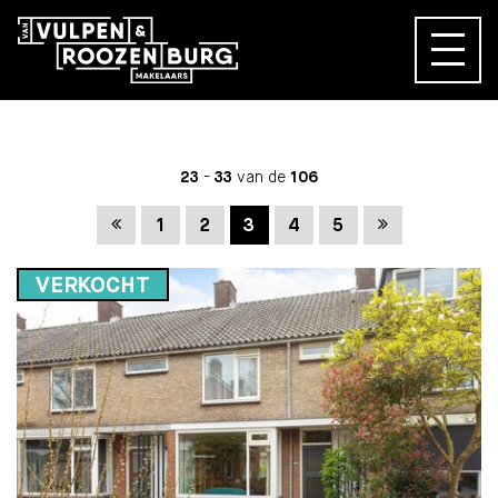
23
-
33
van de
106
Vorige
Volgende
1
2
3
4
5
VERKOCHT