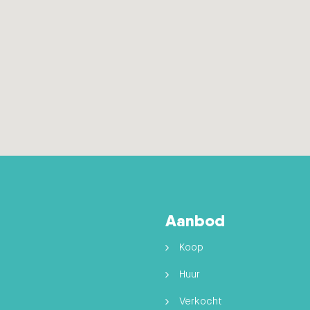
Aanbod
Koop
Huur
Verkocht