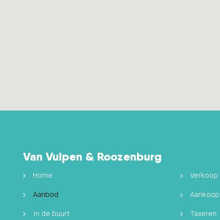
Van Vulpen & Roozenburg
Home
Verkoop
Aanbod
Aankoop
In de buurt
Taxeren