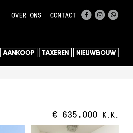
FACEBOOK
INSTAGRA
WHAT
OVER ONS
CONTACT
0356
AANKOOP
TAXEREN
NIEUWBOUW
€ 635.000
K.K.