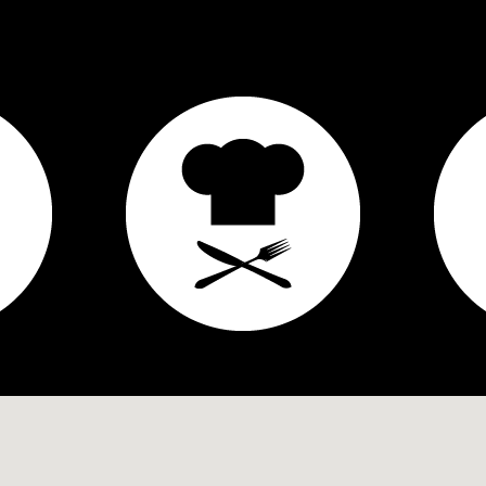
119
zing;
430
6
4
5
Achtertuin, Voortuin
40
Noord