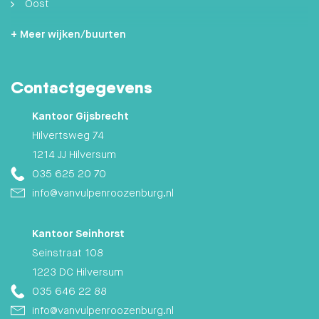
Oost
Zuidoost
+ Meer wijken/buurten
Hilversumse Meent
Contactgegevens
Zuid
Kantoor Gijsbrecht
Hilvertsweg 74
1214 JJ Hilversum
035 625 20 70
info@vanvulpenroozenburg.nl
Kantoor Seinhorst
Seinstraat 108
1223 DC Hilversum
035 646 22 88
info@vanvulpenroozenburg.nl